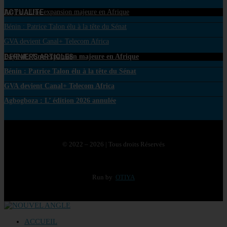
ACTUALITE
PayPal : Une expansion majeure en Afrique
Bénin : Patrice Talon élu à la tête du Sénat
GVA devient Canal+ Telecom Africa
DERNIERS ARTICLES
PayPal : Une expansion majeure en Afrique
Bénin : Patrice Talon élu à la tête du Sénat
GVA devient Canal+ Telecom Africa
Agbogboza : L’ édition 2026 annulée
© 2022 – 2026 | Tous droits Réservés
Run by
OTIYA
ACCUEIL