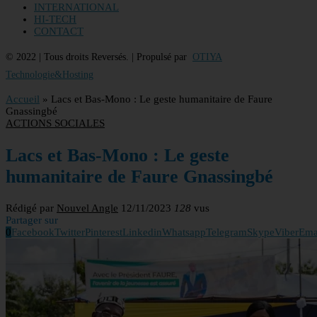
INTERNATIONAL
HI-TECH
CONTACT
© 2022 | Tous droits Reversés. | Propulsé par
OTIYA
Technologie&Hosting
Accueil
»
Lacs et Bas-Mono : Le geste humanitaire de Faure
Gnassingbé
ACTIONS SOCIALES
Lacs et Bas-Mono : Le geste
humanitaire de Faure Gnassingbé
Rédigé par
Nouvel Angle
12/11/2023
128
vus
Partager sur
0
Facebook
Twitter
Pinterest
Linkedin
Whatsapp
Telegram
Skype
Viber
Ema