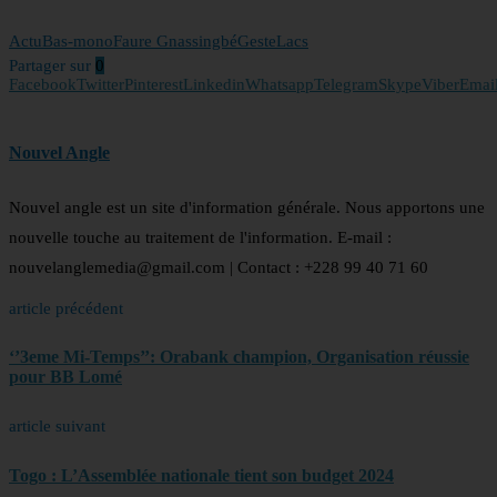
Actu
Bas-mono
Faure Gnassingbé
Geste
Lacs
Partager sur
0
Facebook
Twitter
Pinterest
Linkedin
Whatsapp
Telegram
Skype
Viber
Emai
Nouvel Angle
Nouvel angle est un site d'information générale. Nous apportons une
nouvelle touche au traitement de l'information. E-mail :
nouvelanglemedia@gmail.com | Contact : +228 99 40 71 60
article précédent
‘’3eme Mi-Temps’’: Orabank champion, Organisation réussie
pour BB Lomé
article suivant
Togo : L’Assemblée nationale tient son budget 2024