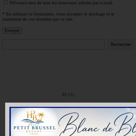
Prévenez-moi de tous les nouveaux articles par e-mail.
* En utilisant ce formulaire, vous acceptez le stockage et le
traitement de vos données par ce site.
Rechercher
Rechercher
01 (1)