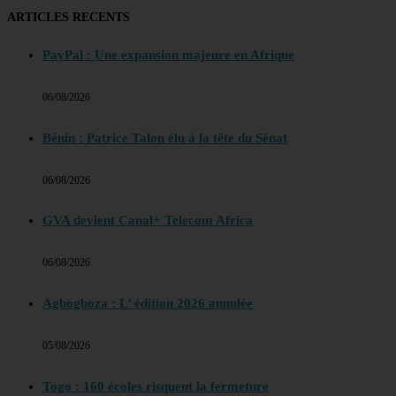
ARTICLES RECENTS
PayPal : Une expansion majeure en Afrique
06/08/2026
Bénin : Patrice Talon élu à la tête du Sénat
06/08/2026
GVA devient Canal+ Telecom Africa
06/08/2026
Agbogboza : L’ édition 2026 annulée
05/08/2026
Togo : 160 écoles risquent la fermeture