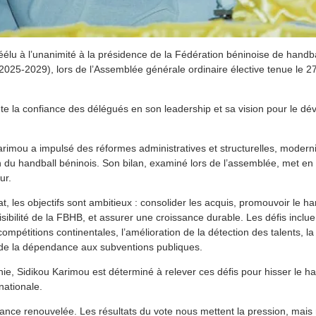
éélu à l’unanimité à la présidence de la Fédération béninoise de hand
025-2029), lors de l’Assemblée générale ordinaire élective tenue le 
ète la confiance des délégués en son leadership et sa vision pour le d
rimou a impulsé des réformes administratives et structurelles, modern
on du handball béninois. Son bilan, examiné lors de l’assemblée, met en
ur.
les objectifs sont ambitieux : consolider les acquis, promouvoir le han
isibilité de la FBHB, et assurer une croissance durable. Les défis incluen
ompétitions continentales, l’amélioration de la détection des talents, l
n de la dépendance aux subventions publiques.
ie, Sidikou Karimou est déterminé à relever ces défis pour hisser le ha
nationale.
iance renouvelée. Les résultats du vote nous mettent la pression, mai