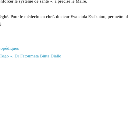
nforcer le système de santé », a précisé le Maire.
égbé. Pour le médecin en chef, docteur Ewoetola Essikatou, permettra d
é.
hopédiques
u Togo », Dr Fatoumata Binta Diallo