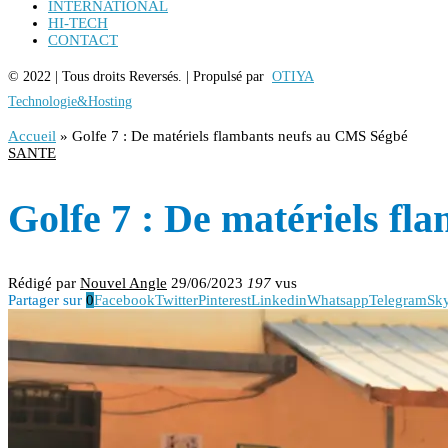
INTERNATIONAL
HI-TECH
CONTACT
© 2022 | Tous droits Reversés. | Propulsé par
OTIYA
Technologie&Hosting
Accueil
»
Golfe 7 : De matériels flambants neufs au CMS Ségbé
SANTE
Golfe 7 : De matériels f
Rédigé par
Nouvel Angle
29/06/2023
197
vus
Partager sur
0
Facebook
Twitter
Pinterest
Linkedin
Whatsapp
Telegram
Sk