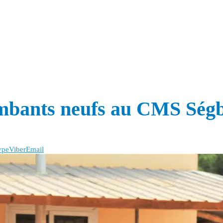
lambants neufs au CMS Ség
ype
Viber
Email