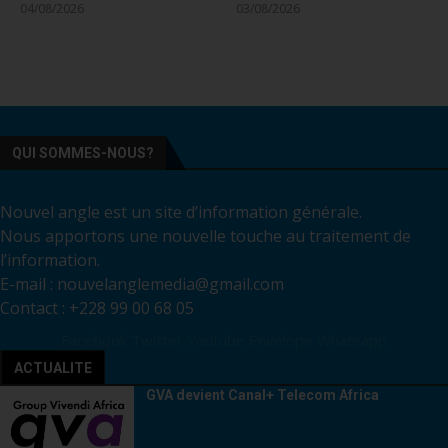
04/08/2026
03/08/2026
QUI SOMMES-NOUS?
Nouvel angle est un site d’information générale.
Nous apportons une nouvelle touche au traitement de
l’information.
E-mail : nouvelanglemedia@gmail.com
Contact : +228 99 00 68 05
Facebook
Twitter
Youtube
Envelope
Whatsapp
ACTUALITE
GVA devient Canal+ Telecom Africa