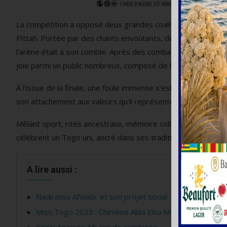
La compétition a opposé deux grandes coalitions de lutteurs
Pittah. Portée par des chants envoûtants, des castagnettes,
l’arène était à son comble. Après des combats intenses, la p
joie parmi un public nombreux, composé de locaux et de visi
À l’issue de la finale, une foule immense s’est rassemblée 
son attachement aux valeurs qu’il représente.
Mêlant sport, rites ancestraux, mémoire collective et festivit
célèbrent un Togo uni, ancré dans ses traditions et tourné ve
A lire aussi :
Nadiratou Afolabi et son projet social
Miss Togo 2023 : Chimène Abla Ekui Moladja chez le m
Kossi Ape’son,15 ans de symbiose