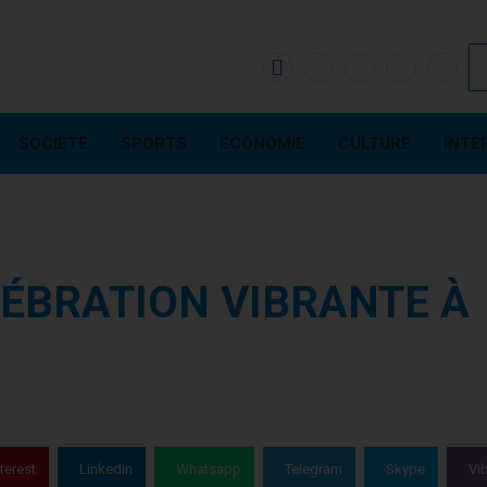
SOCIETE
SPORTS
ECONOMIE
CULTURE
INTE
LÉBRATION VIBRANTE À
terest
Linkedin
Whatsapp
Telegram
Skype
Vi