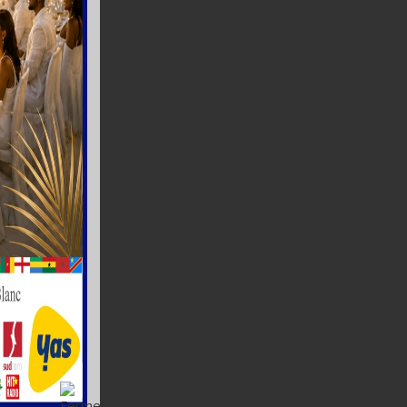
on de
et