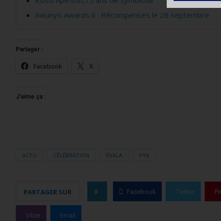
Awunyo Awards 6 : Récompenses le 28 septembre
Partager :
Facebook
X
J’aime ça :
ACTU
CÉLÉBRATION
ÉVALA
PYA
0
PARTAGER SUR
Facebook
Twitter
Pi
Viber
Email