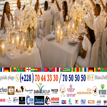
 : Akéï, Lao, Kioudè et Tchamdè face à Kadjika, Awidina, Kodah et
 des flûtes et des instruments traditionnels, l’atmosphère dans
remière coalition a remporté la victoire, déclenchant une explosi
teurs étrangers venus s’immerger dans la culture kabyè.
autour du Président du Conseil pour manifester son enthousiasme 
és, les luttes Évala de Pya incarnent l’âme de l’identité kabyè et
rs l’harmonie nationale.
inistre Lamadokou