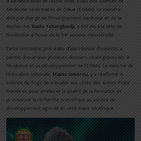
d’administration de l’École Inter-États des Sciences et
Médecine Vétérinaires de Dakar (EISMV). Le ministre
délégué chargé de l’Enseignement supérieur et de la
Recherche,
Gado Tchangbedji
, a été élu à la tête de
l’institution à l’issue de la 54ᵉ session ministérielle.
Cette rencontre, précédée d’une réunion d’experts, a
permis d’examiner plusieurs dossiers stratégiques liés à
l’évolution et au développement de l’EISMV. Le ministre de
l’Éducation nationale,
Mama Omorou
, y a réaffirmé la
volonté du Togo de travailler aux côtés des autres États
membres pour améliorer la qualité de la formation et
promouvoir la recherche scientifique au service du
développement agricole et vétérinaire en Afrique.