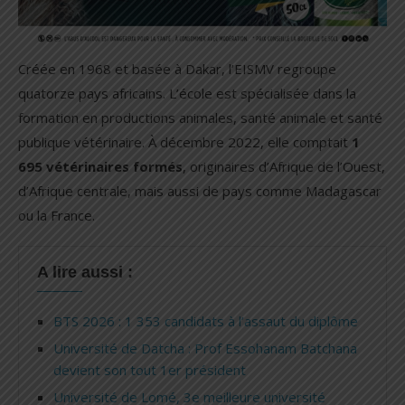
Créée en 1968 et basée à Dakar, l’EISMV regroupe
quatorze pays africains. L’école est spécialisée dans la
formation en productions animales, santé animale et santé
publique vétérinaire. À décembre 2022, elle comptait
1
695 vétérinaires formés
, originaires d’Afrique de l’Ouest,
d’Afrique centrale, mais aussi de pays comme Madagascar
ou la France.
A lire aussi :
BTS 2026 : 1 353 candidats à l’assaut du diplôme
Université de Datcha : Prof Essohanam Batchana
devient son tout 1er président
Université de Lomé, 3e meilleure université