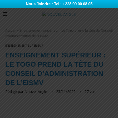
Nous Joindre : Tel : +228 99 00 68 05
Accueil
»
Enseignement supérieur : Le Togo prend la tête du Conseil
d’administration de l’EISMV
ENSEIGNEMENT SUPERIEUR
ENSEIGNEMENT SUPÉRIEUR :
LE TOGO PREND LA TÊTE DU
CONSEIL D’ADMINISTRATION
DE L’EISMV
Rédigé par
Nouvel Angle
25/11/2025
27
vus