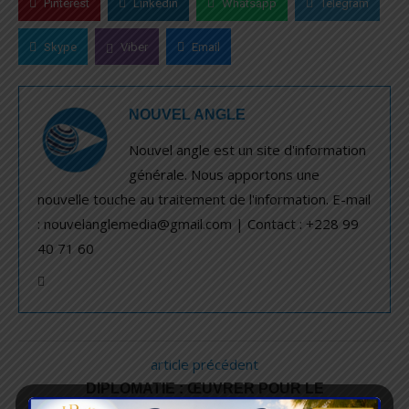
Pinterest
Linkedin
Whatsapp
Telegram
Skype
Viber
Email
NOUVEL ANGLE
Nouvel angle est un site d'information
générale. Nous apportons une
nouvelle touche au traitement de l'information. E-mail
: nouvelanglemedia@gmail.com | Contact : +228 99
40 71 60
article précédent
DIPLOMATIE : ŒUVRER POUR LE
MULTILATÉRALISME