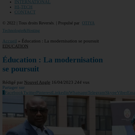
INTERNATIONAL
HI-TECH
CONTACT
© 2022 | Tous droits Reversés. | Propulsé par
OTIYA
Technologie&Hosting
Accueil
»
Éducation : La modernisation se poursuit
EDUCATION
Éducation : La modernisation
se poursuit
Rédigé par
Nouvel Angle
16/04/2023
244
vus
Partager sur
1
Facebook
Twitter
Pinterest
Linkedin
Whatsapp
Telegram
Skype
Viber
Ema