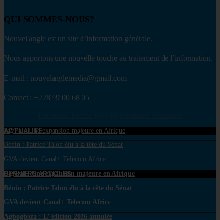
QUI SOMMES-NOUS?
Nouvel angle est un site d’information générale.
Nous apportons une nouvelle touche au traitement de l’information.
E-mail : nouvelanglemedia@gmail.com
Contact : +228 99 00 68 05
Facebook
Twitter
Youtube
Envelope
Whatsapp
ACTUALITE
PayPal : Une expansion majeure en Afrique
Bénin : Patrice Talon élu à la tête du Sénat
GVA devient Canal+ Telecom Africa
DERNIERS ARTICLES
PayPal : Une expansion majeure en Afrique
Bénin : Patrice Talon élu à la tête du Sénat
GVA devient Canal+ Telecom Africa
Agbogboza : L’ édition 2026 annulée