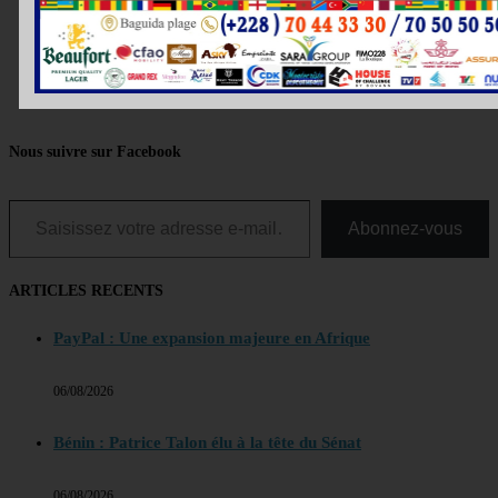
Nous suivre sur Facebook
Saisissez votre adresse e-mail…
Abonnez-vous
ARTICLES RECENTS
PayPal : Une expansion majeure en Afrique
06/08/2026
Bénin : Patrice Talon élu à la tête du Sénat
06/08/2026