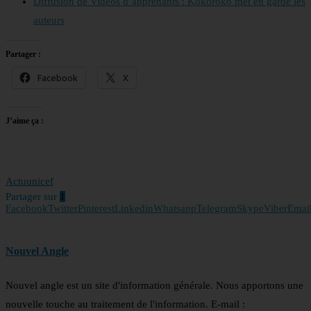
Diffusion de Vidéos d’apprenants : Kokoroko met en garde les
auteurs
Partager :
Facebook
X
J’aime ça :
Actu
unicef
Partager sur
1
Facebook
Twitter
Pinterest
Linkedin
Whatsapp
Telegram
Skype
Viber
Emai
Nouvel Angle
Nouvel angle est un site d'information générale. Nous apportons une
nouvelle touche au traitement de l'information. E-mail :