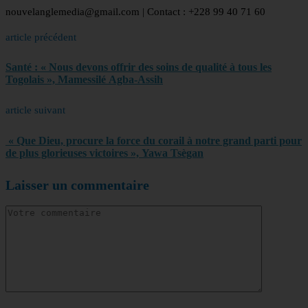
nouvelanglemedia@gmail.com | Contact : +228 99 40 71 60
article précédent
Santé : « Nous devons offrir des soins de qualité à tous les
Togolais », Mamessilé Agba-Assih
article suivant
« Que Dieu, procure la force du corail à notre grand parti pour
de plus glorieuses victoires », Yawa Tsègan
Laisser un commentaire