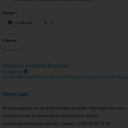
Partager :
Facebook
X
J’aime ça :
chargement…
Actu
Don de sang
Hopital Bè
opération
Partager sur
0
Facebook
Twitter
Pinterest
Linkedin
Whatsapp
Telegram
Skype
Viber
Emai
Nouvel Angle
Nouvel angle est un site d'information générale. Nous apportons une
nouvelle touche au traitement de l'information. E-mail :
nouvelanglemedia@gmail.com | Contact : +228 99 40 71 60