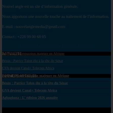
Nouvel angle est un site d’information générale.
Nous apportons une nouvelle touche au traitement de l’information.
E-mail : nouvelanglemedia@gmail.com
Contact : +228 99 00 68 05
Facebook
Twitter
Youtube
Envelope
Whatsapp
ACTUALITE
PayPal : Une expansion majeure en Afrique
Bénin : Patrice Talon élu à la tête du Sénat
GVA devient Canal+ Telecom Africa
DERNIERS ARTICLES
PayPal : Une expansion majeure en Afrique
Bénin : Patrice Talon élu à la tête du Sénat
GVA devient Canal+ Telecom Africa
Agbogboza : L’ édition 2026 annulée