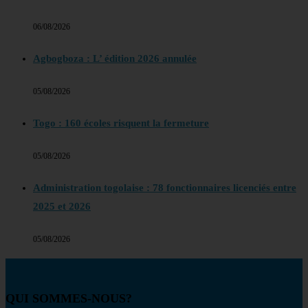
06/08/2026
Agbogboza : L’ édition 2026 annulée
05/08/2026
Togo : 160 écoles risquent la fermeture
05/08/2026
Administration togolaise : 78 fonctionnaires licenciés entre
2025 et 2026
05/08/2026
QUI SOMMES-NOUS?