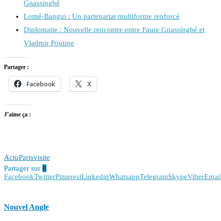
Gnassingbé
Lomé-Bangui : Un partenariat multiforme renforcé
Diplomatie : Nouvelle rencontre entre Faure Gnassingbé et
Vladmir Poutine
Partager :
Facebook
X
J’aime ça :
Actu
Paris
visite
Partager sur
0
Facebook
Twitter
Pinterest
Linkedin
Whatsapp
Telegram
Skype
Viber
Emai
Nouvel Angle