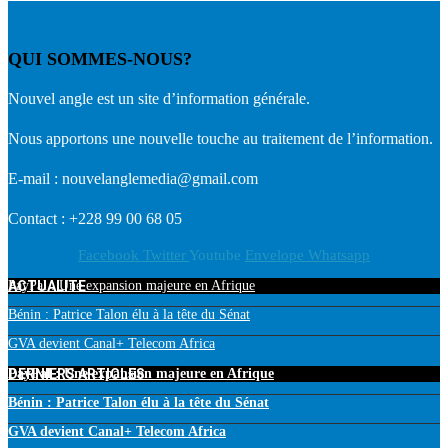
QUI SOMMES-NOUS?
Nouvel angle est un site d’information générale.
Nous apportons une nouvelle touche au traitement de l’information.
E-mail : nouvelanglemedia@gmail.com
Contact : +228 99 00 68 05
Facebook
Twitter
Youtube
Envelope
Whatsapp
ACTUALITE
PayPal : Une expansion majeure en Afrique
Bénin : Patrice Talon élu à la tête du Sénat
GVA devient Canal+ Telecom Africa
DERNIERS ARTICLES
PayPal : Une expansion majeure en Afrique
Bénin : Patrice Talon élu à la tête du Sénat
GVA devient Canal+ Telecom Africa