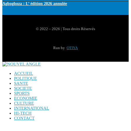
Agbogboza : L’ édition 2026 annulée
© 2022 – 2026 | Tous droits Réservés
Run by
OTIYA
ACCUEIL
POLITIQUE
SANTE
SOCIETE
SPORTS
ECONOMIE
CULTURE
INTERNATIONAL
HI-TECH
CONTACT