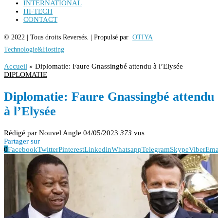
INTERNATIONAL
HI-TECH
CONTACT
© 2022 | Tous droits Reversés. | Propulsé par
OTIYA
Technologie&Hosting
Accueil
»
Diplomatie: Faure Gnassingbé attendu à l’Elysée
DIPLOMATIE
Diplomatie: Faure Gnassingbé attendu
à l’Elysée
Rédigé par
Nouvel Angle
04/05/2023
373
vus
Partager sur
0
Facebook
Twitter
Pinterest
Linkedin
Whatsapp
Telegram
Skype
Viber
Ema