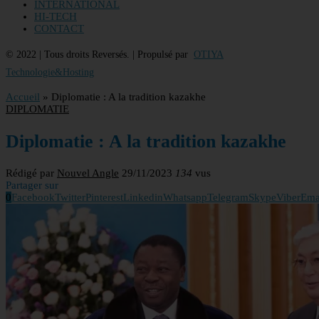
INTERNATIONAL
HI-TECH
CONTACT
© 2022 | Tous droits Reversés. | Propulsé par
OTIYA
Technologie&Hosting
Accueil
»
Diplomatie : A la tradition kazakhe
DIPLOMATIE
Diplomatie : A la tradition kazakhe
Rédigé par
Nouvel Angle
29/11/2023
134
vus
Partager sur
0
Facebook
Twitter
Pinterest
Linkedin
Whatsapp
Telegram
Skype
Viber
Ema