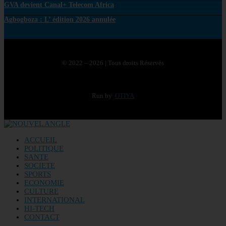
GVA devient Canal+ Telecom Africa
Agbogboza : L’ édition 2026 annulée
© 2022 – 2026 | Tous droits Réservés
Run by
OTIYA
ACCUEIL
POLITIQUE
SANTE
SOCIETE
SPORTS
ECONOMIE
CULTURE
INTERNATIONAL
HI-TECH
CONTACT