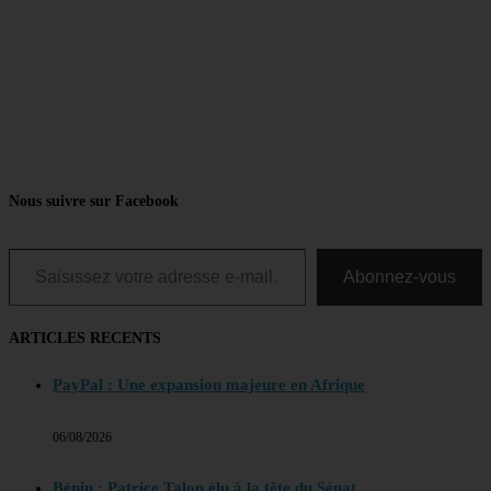
Nous suivre sur Facebook
Saisissez votre adresse e-mail…
Abonnez-vous
ARTICLES RECENTS
PayPal : Une expansion majeure en Afrique
06/08/2026
Bénin : Patrice Talon élu à la tête du Sénat