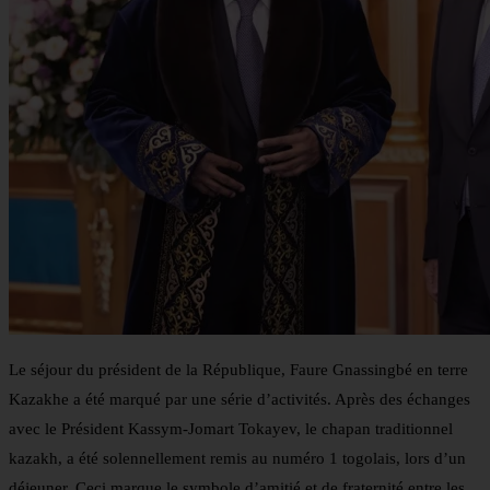
Le séjour du président de la République, Faure Gnassingbé en terre
Kazakhe a été marqué par une série d’activités. Après des échanges
avec le Président Kassym-Jomart Tokayev, le chapan traditionnel
kazakh, a été solennellement remis au numéro 1 togolais, lors d’un
déjeuner. Ceci marque le symbole d’amitié et de fraternité entre les