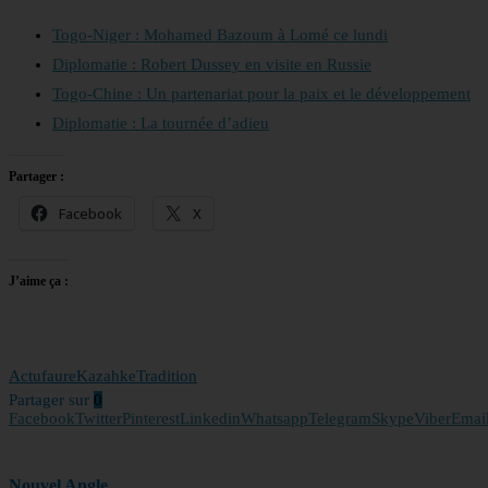
Togo-Niger : Mohamed Bazoum à Lomé ce lundi
Diplomatie : Robert Dussey en visite en Russie
Togo-Chine : Un partenariat pour la paix et le développement
Diplomatie : La tournée d’adieu
Partager :
Facebook
X
J’aime ça :
Actu
faure
Kazahke
Tradition
Partager sur
0
Facebook
Twitter
Pinterest
Linkedin
Whatsapp
Telegram
Skype
Viber
Emai
Nouvel Angle