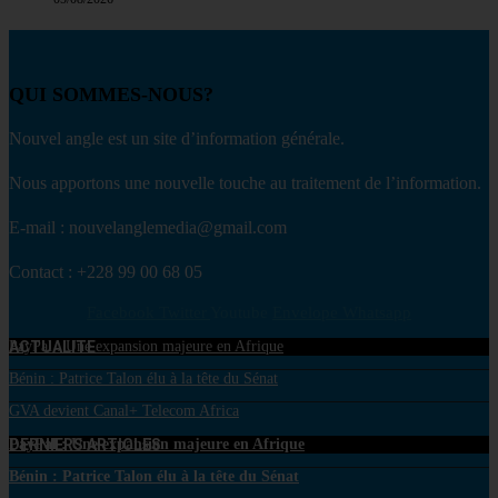
QUI SOMMES-NOUS?
Nouvel angle est un site d’information générale.
Nous apportons une nouvelle touche au traitement de l’information.
E-mail : nouvelanglemedia@gmail.com
Contact : +228 99 00 68 05
Facebook
Twitter
Youtube
Envelope
Whatsapp
ACTUALITE
PayPal : Une expansion majeure en Afrique
Bénin : Patrice Talon élu à la tête du Sénat
GVA devient Canal+ Telecom Africa
DERNIERS ARTICLES
PayPal : Une expansion majeure en Afrique
Bénin : Patrice Talon élu à la tête du Sénat