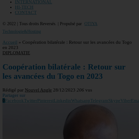
INTERNATIONAL
HI-TECH
CONTACT
© 2022 | Tous droits Reversés. | Propulsé par
OTIYA
Technologie&Hosting
Accueil
»
Coopération bilatérale : Retour sur les avancées du Togo
en 2023
DIPLOMATIE
Coopération bilatérale : Retour sur
les avancées du Togo en 2023
Rédigé par
Nouvel Angle
28/12/2023
206
vus
Partager sur
0
Facebook
Twitter
Pinterest
Linkedin
Whatsapp
Telegram
Skype
Viber
Ema