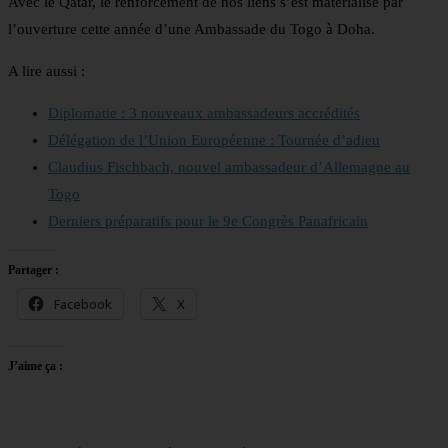
Avec le Qatar, le renforcement de nos liens s’est matérialisé par
l’ouverture cette année d’une Ambassade du Togo à Doha.
A lire aussi :
Diplomatie : 3 nouveaux ambassadeurs accrédités
Délégation de l’Union Européenne : Tournée d’adieu
Claudius Fischbach, nouvel ambassadeur d’Allemagne au
Togo
Derniers préparatifs pour le 9e Congrès Panafricain
Partager :
Facebook
X
J’aime ça :