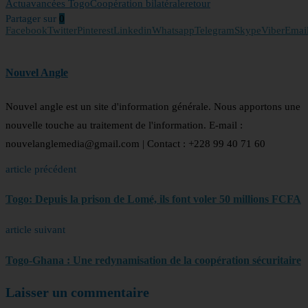
Actu
avancées Togo
Coopération bilatérale
retour
Partager sur
0
Facebook
Twitter
Pinterest
Linkedin
Whatsapp
Telegram
Skype
Viber
Emai
Nouvel Angle
Nouvel angle est un site d'information générale. Nous apportons une
nouvelle touche au traitement de l'information. E-mail :
nouvelanglemedia@gmail.com | Contact : +228 99 40 71 60
article précédent
Togo: Depuis la prison de Lomé, ils font voler 50 millions FCFA
article suivant
Togo-Ghana : Une redynamisation de la coopération sécuritaire
Laisser un commentaire