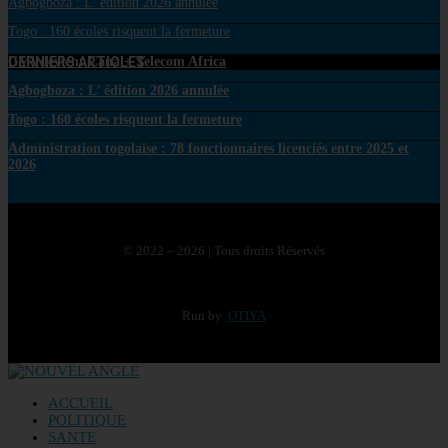
Agbogboza : L’ édition 2026 annulée
Togo : 160 écoles risquent la fermeture
DERNIERS ARTICLES
GVA devient Canal+ Telecom Africa
Agbogboza : L’ édition 2026 annulée
Togo : 160 écoles risquent la fermeture
Administration togolaise : 78 fonctionnaires licenciés entre 2025 et
2026
© 2022 – 2026 | Tous droits Réservés
Run by
OTIYA
ACCUEIL
POLITIQUE
SANTE