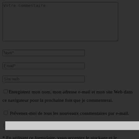
Enregistrez mon nom, mon adresse e-mail et mon site Web dans
ce navigateur pour la prochaine fois que je commenterai.
Prévenez-moi de tous les nouveaux commentaires par e-mail.
Prévenez-moi de tous les nouveaux articles par e-mail.
* En utilisant ce formulaire, vous acceptez le stockage et le