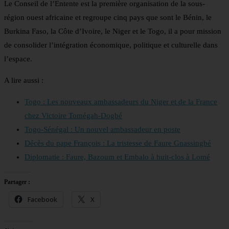
Le Conseil de l’Entente est la première organisation de la sous-
région ouest africaine et regroupe cinq pays que sont le Bénin, le
Burkina Faso, la Côte d’Ivoire, le Niger et le Togo, il a pour mission
de consolider l’intégration économique, politique et culturelle dans
l’espace.
A lire aussi :
Togo : Les nouveaux ambassadeurs du Niger et de la France
chez Victoire Tomégah-Dogbé
Togo-Sénégal : Un nouvel ambassadeur en poste
Décès du pape François : La tristesse de Faure Gnassingbé
Diplomatie : Faure, Bazoum et Embalo à huit-clos à Lomé
Partager :
Facebook
X