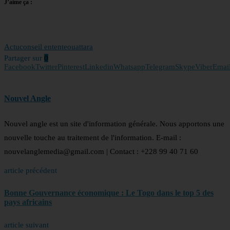
J’aime ça :
Actu
conseil entente
ouattara
Partager sur
0
Facebook
Twitter
Pinterest
Linkedin
Whatsapp
Telegram
Skype
Viber
Emai
Nouvel Angle
Nouvel angle est un site d'information générale. Nous apportons une
nouvelle touche au traitement de l'information. E-mail :
nouvelanglemedia@gmail.com | Contact : +228 99 40 71 60
article précédent
Bonne Gouvernance économique : Le Togo dans le top 5 des
pays africains
article suivant