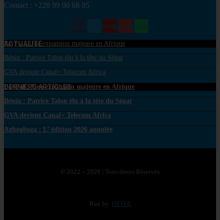
Contact : +228 99 00 68 05
Facebook
Twitter
Youtube
Envelope
Whatsapp
ACTUALITE
PayPal : Une expansion majeure en Afrique
Bénin : Patrice Talon élu à la tête du Sénat
GVA devient Canal+ Telecom Africa
DERNIERS ARTICLES
PayPal : Une expansion majeure en Afrique
Bénin : Patrice Talon élu à la tête du Sénat
GVA devient Canal+ Telecom Africa
Agbogboza : L’ édition 2026 annulée
© 2022 – 2026 | Tous droits Réservés
Run by
OTIYA