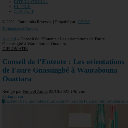
INTERNATIONAL
HI-TECH
CONTACT
© 2022 | Tous droits Reversés. | Propulsé par
OTIYA
Technologie&Hosting
Accueil
»
Conseil de l’Entente : Les orientations de Faure
Gnassingbé à Wautabouna Ouattara
DIPLOMATIE
Conseil de l’Entente : Les orientations
de Faure Gnassingbé à Wautabouna
Ouattara
Rédigé par
Nouvel Angle
03/10/2023
148
vus
Partager sur
0
Facebook
Twitter
Pinterest
Linkedin
Whatsapp
Telegram
Skype
Viber
Ema