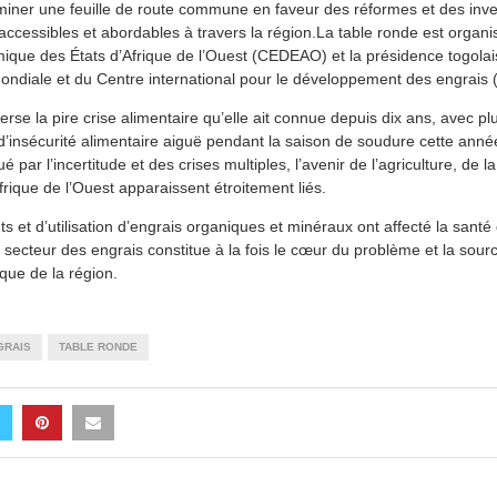
miner une feuille de route commune en faveur des réformes et des inve
 accessibles et abordables à travers la région.La table ronde est organ
ue des États d’Afrique de l’Ouest (CEDEAO) et la présidence togolais
ndiale et du Centre international pour le développement des engrais 
verse la pire crise alimentaire qu’elle ait connue depuis dix ans, avec pl
d’insécurité alimentaire aiguë pendant la saison de soudure cette anné
ar l’incertitude et des crises multiples, l’avenir de l’agriculture, de la
ique de l’Ouest apparaissent étroitement liés.
et d’utilisation d’engrais organiques et minéraux ont affecté la santé 
e secteur des engrais constitue à la fois le cœur du problème et la sour
que de la région.
GRAIS
TABLE RONDE