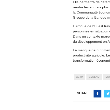
Elle permettra de déter
rendre les engrais plus
la Communauté économiq
Groupe de la Banque mo
L’Afrique de l’Ouest tra
personnes en situation 
Dans un contexte marqué p
du développement en Afr
Le manque de nutriments 
productivité agricole. L
transformation économi
ACTU
CEDEAO
EN
SHARE