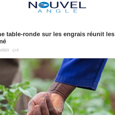
 table-ronde sur les engrais réunit les
mé
5/2023
0