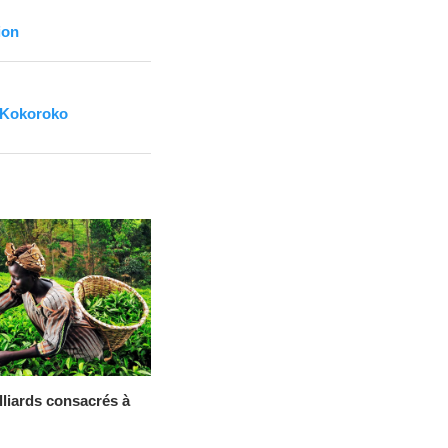
ion
i Kokoroko
lliards consacrés à