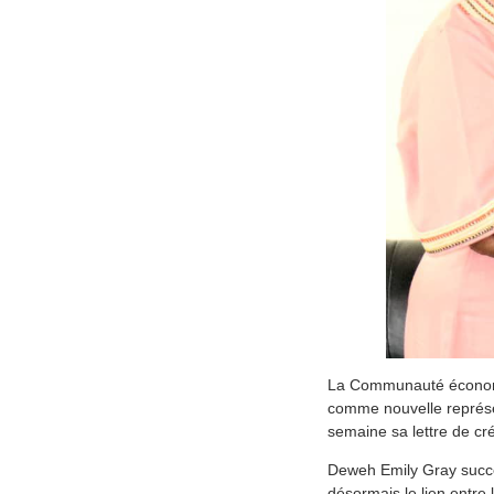
La Communauté économi
comme nouvelle représen
semaine sa lettre de cr
Deweh Emily Gray succè
désormais le lien entr