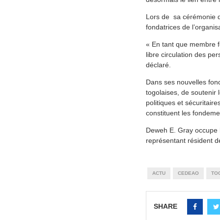
Lors de sa cérémonie d’
fondatrices de l’organis
« En tant que membre f
libre circulation des per
déclaré.
Dans ses nouvelles fonc
togolaises, de soutenir 
politiques et sécuritai
constituent les fondem
Deweh E. Gray occupe l
représentant résident 
ACTU
CEDEAO
TO
SHARE