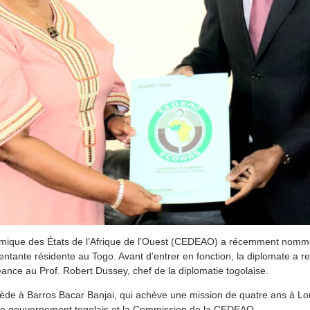
que des États de l’Afrique de l’Ouest (CEDEAO) a récemment nomm
tante résidente au Togo. Avant d’entrer en fonction, la diplomate a re
éance au Prof. Robert Dussey, chef de la diplomatie togolaise.
de à Barros Bacar Banjai, qui achève une mission de quatre ans à Lo
e le gouvernement togolais et la Commission de la CEDEAO.