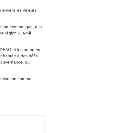
o envers les valeurs
ation économique, à la
e région », a-t-il
DEAO et les autorités
onfrontée à des défis
gouvernance, qui
 nomination comme