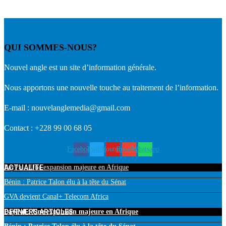
QUI SOMMES-NOUS?
Nouvel angle est un site d’information générale.
Nous apportons une nouvelle touche au traitement de l’information.
E-mail : nouvelanglemedia@gmail.com
Contact : +228 99 00 68 05
Facebook
Twitter
Youtube
Envelope
Whatsapp
ACTUALITE
PayPal : Une expansion majeure en Afrique
Bénin : Patrice Talon élu à la tête du Sénat
GVA devient Canal+ Telecom Africa
DERNIERS ARTICLES
PayPal : Une expansion majeure en Afrique