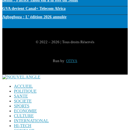
Bénin : Patrice Talon élu à la tête du Sénat
GVA devient Canal+ Telecom Africa
Agbogboza : L’ édition 2026 annulée
© 2022 – 2026 | Tous droits Réservés
Run by
OTIYA
ACCUEIL
POLITIQUE
SANTE
SOCIETE
SPORTS
ECONOMIE
CULTURE
INTERNATIONAL
HI-TECH