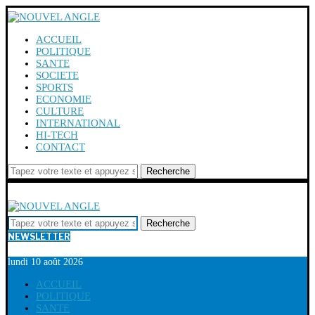
ACCUEIL
POLITIQUE
SANTE
SOCIETE
SPORTS
ECONOMIE
CULTURE
INTERNATIONAL
HI-TECH
CONTACT
Recherche
Recherche
NEWSLETTER
lundi 10 août 2026
ACCUEIL
POLITIQUE
SANTE