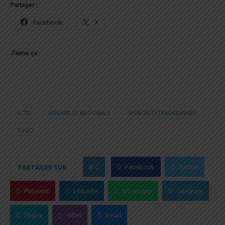
Partager :
Facebook
X
J’aime ça :
ACTU
ASSEMBLÉE NATIONALE
SESSION EXTRAORDINAIRE
TOGO
0
PARTAGER SUR
Facebook
Twitter
Pinterest
Linkedin
Whatsapp
Telegram
Skype
Viber
Email