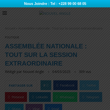
Nous Joindre : Tel : +228 99 00 68 05
Accueil
»
Assemblée nationale : Tout sur la session extraordinaire
POLITIQUE
ASSEMBLÉE NATIONALE :
TOUT SUR LA SESSION
EXTRAORDINAIRE
Rédigé par
Nouvel Angle
04/03/2025
309
vus
0
PARTAGER SUR
Facebook
Twitter
Pinterest
Linkedin
Whatsapp
Telegram
Skype
Viber
Email