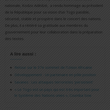
nationale, Kodzo Adédzé, a rendu hommage au président
de la République pour sa vision d’un Togo paisible,
sécurisé, stable et prospère dans le concert des nations.
De plus, il a réitéré sa gratitude aux membres du
gouvernement pour leur collaboration dans la préparation
des textes.
A lire aussi :
Retour sur le 37e sommet de l’Union Africaine
Développement : Un partenaire en pôle position
Savanes : Les attaques terroristes ‘persistent’
« Le Togo est un pays qui est très important pour
le Système des Nations unies », Coumba Sow