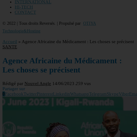
INTERNATIONAL
HI-TECH
CONTACT
© 2022 | Tous droits Reversés. | Propulsé par
OTIYA
Technologie&Hosting
Accueil
»
Agence Africaine du Médicament : Les choses se précisent
SANTE
Agence Africaine du Médicament :
Les choses se précisent
Rédigé par
Nouvel Angle
14/06/2023
259
vus
Partager sur
0
Facebook
Twitter
Pinterest
Linkedin
Whatsapp
Telegram
Skype
Viber
Ema