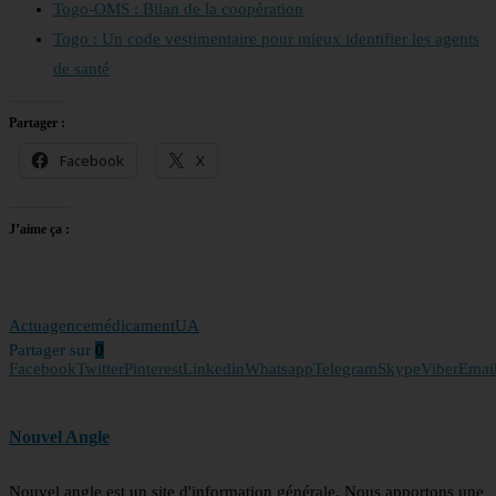
Togo-OMS : Bilan de la coopération
Togo : Un code vestimentaire pour mieux identifier les agents
de santé
Partager :
Facebook
X
J’aime ça :
Actu
agence
médicament
UA
Partager sur
0
Facebook
Twitter
Pinterest
Linkedin
Whatsapp
Telegram
Skype
Viber
Emai
Nouvel Angle
Nouvel angle est un site d'information générale. Nous apportons une