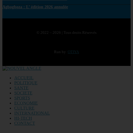
Agbogboza : L’ édition 2026 annulée
© 2022 – 2026 | Tous droits Réservés
Run by
OTIYA
ACCUEIL
POLITIQUE
SANTE
SOCIETE
SPORTS
ECONOMIE
CULTURE
INTERNATIONAL
HI-TECH
CONTACT