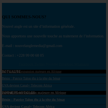
QUI SOMMES-NOUS?
Nouvel angle est un site d’information générale.
Nous apportons une nouvelle touche au traitement de l’information.
E-mail : nouvelanglemedia@gmail.com
Contact : +228 99 00 68 05
Facebook
Twitter
Youtube
Envelope
Whatsapp
ACTUALITE
PayPal : Une expansion majeure en Afrique
Bénin : Patrice Talon élu à la tête du Sénat
GVA devient Canal+ Telecom Africa
DERNIERS ARTICLES
PayPal : Une expansion majeure en Afrique
Bénin : Patrice Talon élu à la tête du Sénat
GVA devient Canal+ Telecom Africa