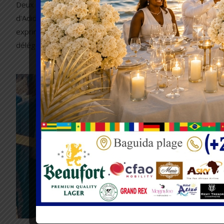
Deux jours après l’incendie qui a ravagé une partie du marc
d’Adidogomé Assiyéyé, l’exécutif togolais s’est mobilisé pou
exprimer sa solidarité envers les victimes. Ce jeudi, une
délégation gouvernementale s’est …