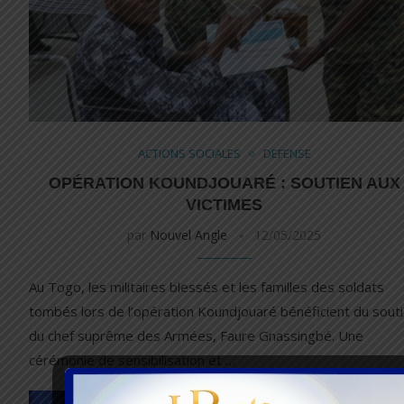
ACTIONS SOCIALES
DEFENSE
OPÉRATION KOUNDJOUARÉ : SOUTIEN AUX
VICTIMES
par
Nouvel Angle
12/05/2025
Au Togo, les militaires blessés et les familles des soldats
tombés lors de l’opération Koundjouaré bénéficient du sout
du chef suprême des Armées, Faure Gnassingbé. Une
cérémonie de sensibilisation et …