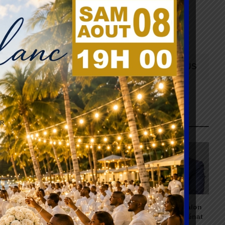
ABONNEZ-VOUS
ARTICLES RECENTS
PayPal : Une
Bénin : Patrice Talon
expansion majeure en
élu à la tête du Sénat