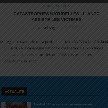
ACTIONS SOCIALES
CATASTROPHES NATURELLES : L’ ANPC
ASSISTE LES VICTIMES
par
Nouvel Angle
04/06/2024
ie
L’Agence nationale de la protection civile (ANPC) a lancé le lund
3 juin 2024 la campagne nationale d’assistance aux victimes
des catastrophes naturelles de 2022. Les premières
opérations se sont …
ACTUALITE
PayPal : Une expansion majeure en