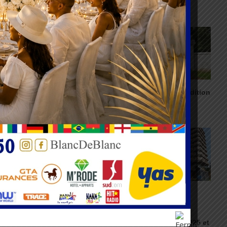
Afrique
06/08/2026
06/08/2026
GVA devient Canal+
Agbogboza : L’ édition
Telecom Africa
2026 annulée
06/08/2026
05/08/2026
Togo : 160 écoles
Administration
risquent la fermeture
togolaise : 78
fonctionnaires
05/08/2026
licenciés entre 2025 et