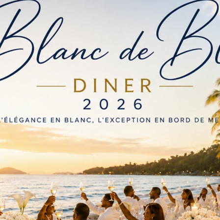
POLITIQUE
UX
CRISE DE 2005 AU TOGO : LES ENFANTS
VICTIMES DANS LES BONNES GRÂCES DU
HCRRUN
par
Nouvel Angle
12/09/2024