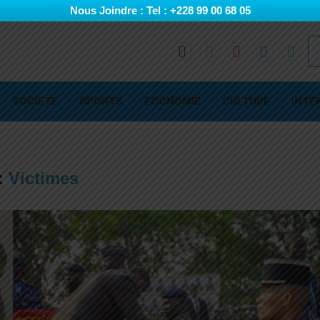
Nous Joindre : Tel : +228 99 00 68 05
SOCIETE
SPORTS
ECONOMIE
CULTURE
INTE
:
Victimes