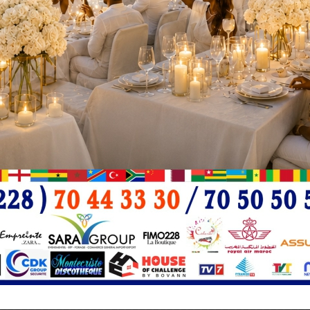
hé
Le Haut-Commissariat à la Réconciliation et au Renforcement
r
de l’Unité Nationale (HCRRUN) a évalué les 10 et 11
septembre dernier, les résultats des enfants orphelins
bénéficiant du programme de bourses …