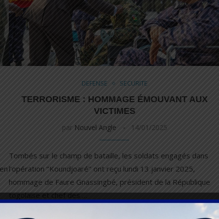
DEFENSE
SECURITE
TERRORISME : HOMMAGE ÉMOUVANT AUX
VICTIMES
par
Nouvel Angle
14/01/2025
Tombés sur le champ de bataille, les soldats engagés dans
ien
l’opération ‘’Koundjoaré’’ ont reçu lundi 13 janvier 2025,
hommage de Faure Gnassingbé, président de la République
togolaise et chef des …