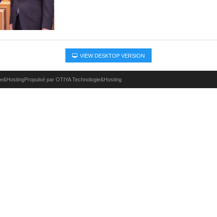
VIEW DESKTOP VERSION
ie&HostingPropulsé par OTIYA Technologie&Hosting