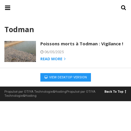
Todman
Poissons morts à Todman : Vigilance !
06/05/2025
READ MORE
VIEW DESKTOP VERSION
Propulsé par OTIYA Technologie&HostingPropulsé par OTIYA
Back To Top
Technologie&Hosting