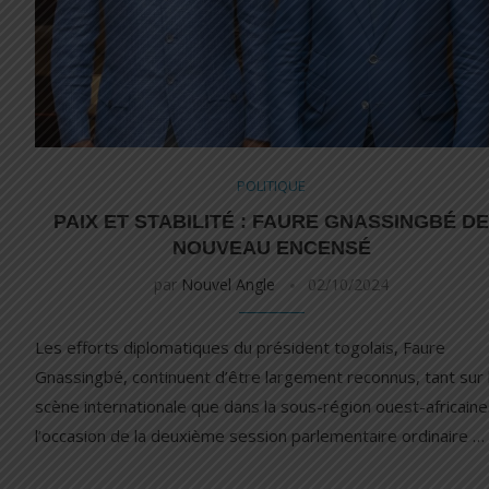
POLITIQUE
PAIX ET STABILITÉ : FAURE GNASSINGBÉ D
NOUVEAU ENCENSÉ
par
Nouvel Angle
02/10/2024
Les efforts diplomatiques du président togolais, Faure
Gnassingbé, continuent d’être largement reconnus, tant sur 
scène internationale que dans la sous-région ouest-africaine
l’occasion de la deuxième session parlementaire ordinaire …