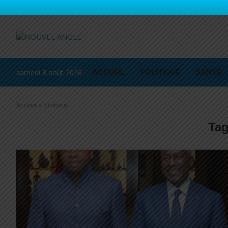
samedi 8 août 2026
ACCUEIL
POLITIQUE
SANTE
Accueil
»
Stabiité
Ta