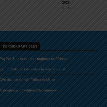
2026
05/08/2026
DERNIERS ARTICLES
PayPal : Une expansion majeure en Afrique
Bénin : Patrice Talon élu à la tête du Sénat
GVA devient Canal+ Telecom Africa
Agbogboza : L’ édition 2026 annulée