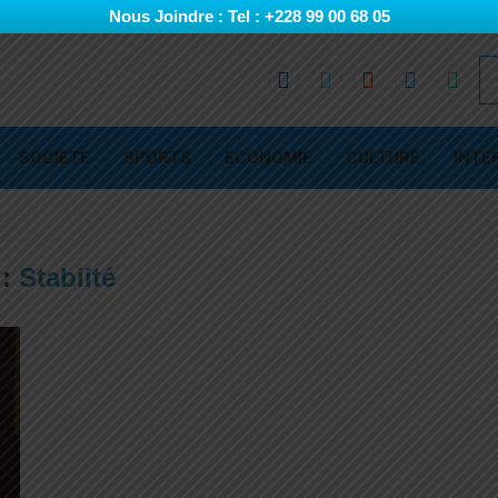
Nous Joindre : Tel : +228 99 00 68 05
SOCIETE
SPORTS
ECONOMIE
CULTURE
INTE
g:
Stabiité