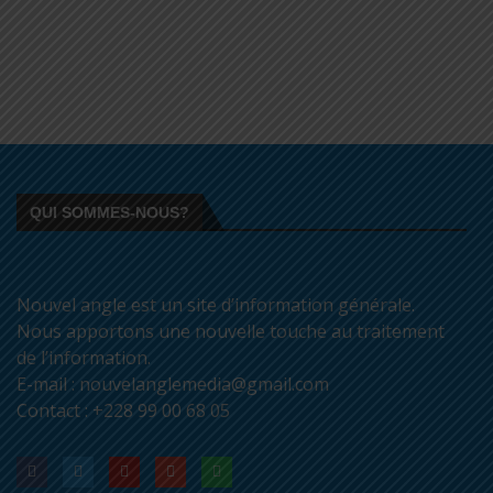
QUI SOMMES-NOUS?
Nouvel angle est un site d’information générale.
Nous apportons une nouvelle touche au traitement
de l’information.
E-mail : nouvelanglemedia@gmail.com
Contact : +228 99 00 68 05