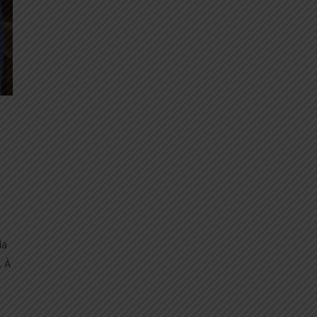
E
la
. À