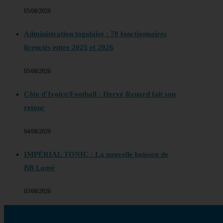
05/08/2026
Administration togolaise : 78 fonctionnaires
licenciés entre 2025 et 2026
05/08/2026
Côte d’Ivoire/Football : Hervé Renard fait son
retour
04/08/2026
IMPÉRIAL TONIC : La nouvelle boisson de
BB Lomé
03/08/2026