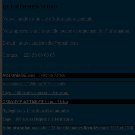
QUI SOMMES-NOUS?
Nouvel angle est un site d’information générale.
Nous apportons une nouvelle touche au traitement de l’information.
E-mail : nouvelanglemedia@gmail.com
Contact : +228 99 00 68 05
Facebook
Twitter
Youtube
Envelope
Whatsapp
ACTUALITE
GVA devient Canal+ Telecom Africa
Agbogboza : L’ édition 2026 annulée
Togo : 160 écoles risquent la fermeture
DERNIERS ARTICLES
GVA devient Canal+ Telecom Africa
Agbogboza : L’ édition 2026 annulée
Togo : 160 écoles risquent la fermeture
Administration togolaise : 78 fonctionnaires licenciés entre 2025 et 2026