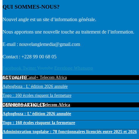
QUI SOMMES-NOUS?
Nouvel angle est un site d’information générale.
Nous apportons une nouvelle touche au traitement de l’information.
E-mail : nouvelanglemedia@gmail.com
Contact : +228 99 00 68 05
Facebook
Twitter
Youtube
Envelope
Whatsapp
ACTUALITE
GVA devient Canal+ Telecom Africa
Agbogboza : L’ édition 2026 annulée
Togo : 160 écoles risquent la fermeture
DERNIERS ARTICLES
GVA devient Canal+ Telecom Africa
Agbogboza : L’ édition 2026 annulée
Togo : 160 écoles risquent la fermeture
Administration togolaise : 78 fonctionnaires licenciés entre 2025 et 2026