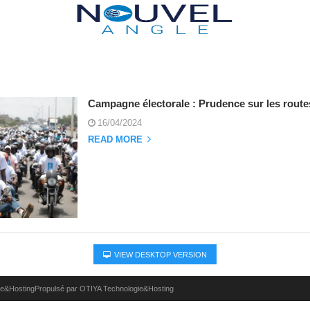
Campagne électorale : Prudence sur les route
16/04/2024
READ MORE
VIEW DESKTOP VERSION
ie&HostingPropulsé par OTIYA Technologie&Hosting