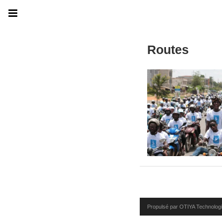
Routes
Propulsé par OTIYA Technolog