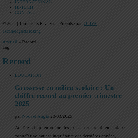
INTERNATIONAL
HI-TECH
CONTACT
© 2022 | Tous droits Reversés. | Propulsé par
OTIYA
Technologie&Hosting
Accueil
»
Record
Tag:
Record
EDUCATION
Grossesse en milieu scolaire : Un
chiffre record au premier trimestre
2025
par
Nouvel Angle
28/03/2025
Au Togo, le phénomène des grossesses en milieu scolaire
connaît une hausse inquiétante ces dernières années,