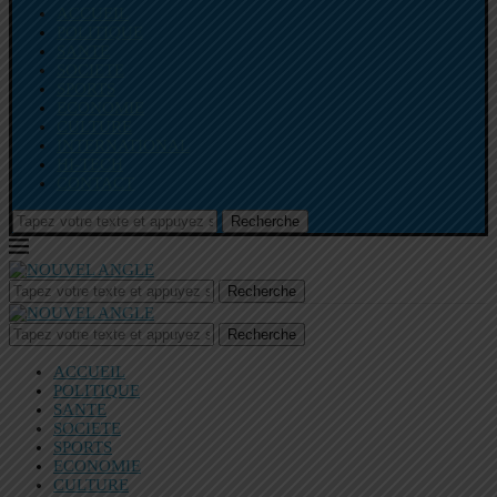
ACCUEIL
POLITIQUE
SANTE
SOCIETE
SPORTS
ECONOMIE
CULTURE
INTERNATIONAL
HI-TECH
CONTACT
Recherche
Recherche
Recherche
ACCUEIL
POLITIQUE
SANTE
SOCIETE
SPORTS
ECONOMIE
CULTURE