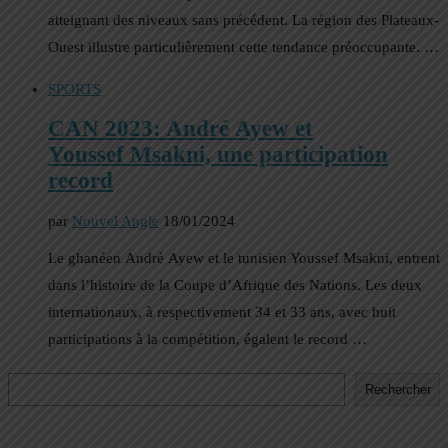
atteignant des niveaux sans précédent. La région des Plateaux-
Ouest illustre particulièrement cette tendance préoccupante. …
SPORTS
CAN 2023: André Ayew et
Youssef Msakni, une participation
record
par
Nouvel Angle
18/01/2024
Le ghanéen André Ayew et le tunisien Youssef Msakni, entrent
dans l’histoire de la Coupe d’Afrique des Nations. Les deux
internationaux, à respectivement 34 et 33 ans, avec huit
participations à la compétition, égalent le record …
Rechercher
Rechercher