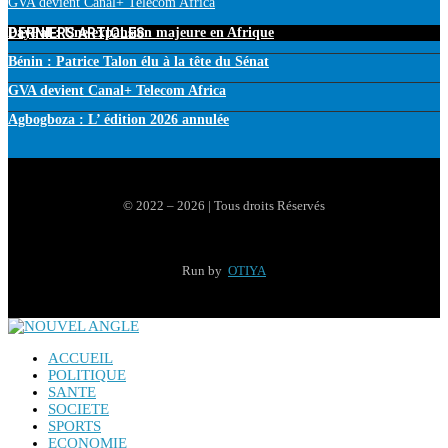
GVA devient Canal+ Telecom Africa
DERNIERS ARTICLES
PayPal : Une expansion majeure en Afrique
Bénin : Patrice Talon élu à la tête du Sénat
GVA devient Canal+ Telecom Africa
Agbogboza : L’ édition 2026 annulée
© 2022 – 2026 | Tous droits Réservés
Run by
OTIYA
ACCUEIL
POLITIQUE
SANTE
SOCIETE
SPORTS
ECONOMIE