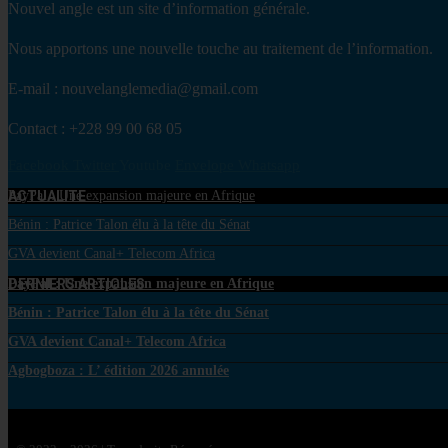
Nouvel angle est un site d’information générale.
Nous apportons une nouvelle touche au traitement de l’information.
E-mail : nouvelanglemedia@gmail.com
Contact : +228 99 00 68 05
Facebook
Twitter
Youtube
Envelope
Whatsapp
ACTUALITE
PayPal : Une expansion majeure en Afrique
Bénin : Patrice Talon élu à la tête du Sénat
GVA devient Canal+ Telecom Africa
DERNIERS ARTICLES
PayPal : Une expansion majeure en Afrique
Bénin : Patrice Talon élu à la tête du Sénat
GVA devient Canal+ Telecom Africa
Agbogboza : L’ édition 2026 annulée