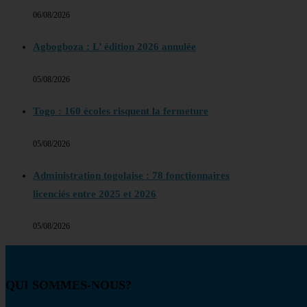
06/08/2026
Agbogboza : L’ édition 2026 annulée
05/08/2026
Togo : 160 écoles risquent la fermeture
05/08/2026
Administration togolaise : 78 fonctionnaires
licenciés entre 2025 et 2026
05/08/2026
QUI SOMMES-NOUS?