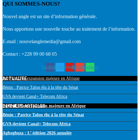
QUI SOMMES-NOUS?
Nouvel angle est un site d’information générale.
Nous apportons une nouvelle touche au traitement de l’information.
E-mail : nouvelanglemedia@gmail.com
Contact : +228 99 00 68 05
Facebook
Twitter
Youtube
Envelope
Whatsapp
ACTUALITE
PayPal : Une expansion majeure en Afrique
Bénin : Patrice Talon élu à la tête du Sénat
GVA devient Canal+ Telecom Africa
DERNIERS ARTICLES
PayPal : Une expansion majeure en Afrique
Bénin : Patrice Talon élu à la tête du Sénat
GVA devient Canal+ Telecom Africa
Agbogboza : L’ édition 2026 annulée