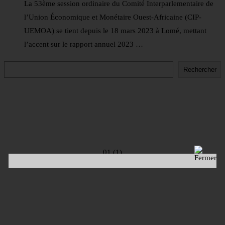
La 53ème session ordinaire du Comité Interparlementaire de
l’Union Économique et Monétaire Ouest-Africaine (CIP-
UEMOA) se tient depuis le 18 mars 2023 à Lomé, mettant
l’accent sur le rapport annuel 2023 …
Rechercher
Rechercher
01 (1)