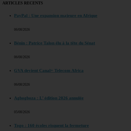
ARTICLES RECENTS
PayPal : Une expansion majeure en Afrique
06/08/2026
Bénin : Patrice Talon élu à la tête du Sénat
06/08/2026
GVA devient Canal+ Telecom Africa
06/08/2026
Agbogboza : L’ édition 2026 annulée
05/08/2026
Togo : 160 écoles risquent la fermeture