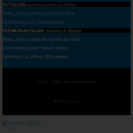
ACTUALITE
PayPal : Une expansion majeure en Afrique
Bénin : Patrice Talon élu à la tête du Sénat
GVA devient Canal+ Telecom Africa
DERNIERS ARTICLES
PayPal : Une expansion majeure en Afrique
Bénin : Patrice Talon élu à la tête du Sénat
GVA devient Canal+ Telecom Africa
Agbogboza : L’ édition 2026 annulée
© 2022 – 2026 | Tous droits Réservés
Run by
OTIYA