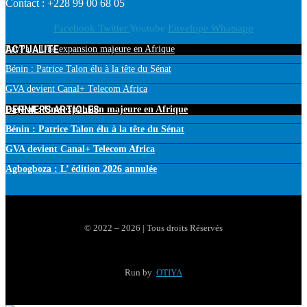
Contact : +228 99 00 68 05
Facebook
Twitter
Youtube
Envelope
Whatsapp
ACTUALITE
PayPal : Une expansion majeure en Afrique
Bénin : Patrice Talon élu à la tête du Sénat
GVA devient Canal+ Telecom Africa
DERNIERS ARTICLES
PayPal : Une expansion majeure en Afrique
Bénin : Patrice Talon élu à la tête du Sénat
GVA devient Canal+ Telecom Africa
Agbogboza : L’ édition 2026 annulée
© 2022 – 2026 | Tous droits Réservés
Run by
OTIYA