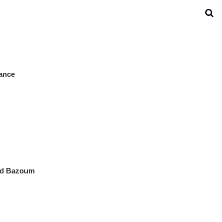
sance
med Bazoum