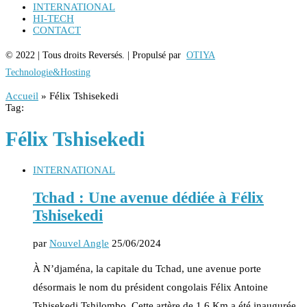
INTERNATIONAL
HI-TECH
CONTACT
© 2022 | Tous droits Reversés. | Propulsé par
OTIYA
Technologie&Hosting
Accueil
»
Félix Tshisekedi
Tag:
Félix Tshisekedi
INTERNATIONAL
Tchad : Une avenue dédiée à Félix
Tshisekedi
par
Nouvel Angle
25/06/2024
À N’djaména, la capitale du Tchad, une avenue porte
désormais le nom du président congolais Félix Antoine
Tshisekedi Tshilombo. Cette artère de 1,6 Km a été inaugurée