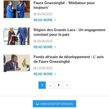
Faure Gnassingbé : ‘Médiateur pour
toujours’
05/08/2025
READ MORE
Région des Grands Lacs : Un engagement
constant pour la paix
04/06/2025
READ MORE
Fonds africain de développement : L’ avis
de Faure Gnassingbé
13/05/2025
READ MORE
1
…
8
N
a
v
VIEW DESKTOP VERSION
i