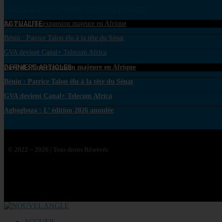
Facebook
Twitter
Youtube
Envelope
Whatsapp
ACTUALITE
PayPal : Une expansion majeure en Afrique
Bénin : Patrice Talon élu à la tête du Sénat
GVA devient Canal+ Telecom Africa
DERNIERS ARTICLES
PayPal : Une expansion majeure en Afrique
Bénin : Patrice Talon élu à la tête du Sénat
GVA devient Canal+ Telecom Africa
Agbogboza : L’ édition 2026 annulée
© 2022 – 2026 | Tous droits Réservés
ACCUEIL