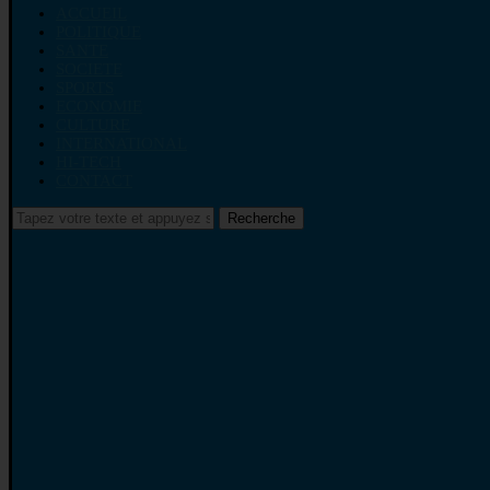
ACCUEIL
POLITIQUE
SANTE
SOCIETE
SPORTS
ECONOMIE
CULTURE
INTERNATIONAL
HI-TECH
CONTACT
Recherche