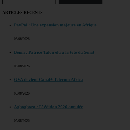
ARTICLES RECENTS
PayPal : Une expansion majeure en Afrique
06/08/2026
Bénin : Patrice Talon élu à la tête du Sénat
06/08/2026
GVA devient Canal+ Telecom Africa
06/08/2026
Agbogboza : L’ édition 2026 annulée
05/08/2026