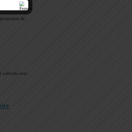
 promotion de
23 coïncide avec
oire