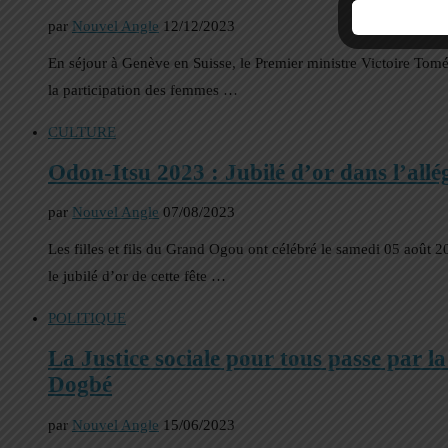
par
Nouvel Angle
12/12/2023
En séjour à Genève en Suisse, le Premier ministre Victoire To
la participation des femmes …
CULTURE
Odon-Itsu 2023 : Jubilé d’or dans l’allé
par
Nouvel Angle
07/08/2023
Les filles et fils du Grand Ogou ont célébré le samedi 05 août 2
le jubilé d’or de cette fête …
POLITIQUE
La Justice sociale pour tous passe par la
Dogbé
par
Nouvel Angle
15/06/2023