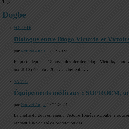
Tag:
Dogbé
SOCIETE
Dialogue entre Diogo Victoria et Victoi
par
Nouvel Angle
12/12/2024
En poste depuis le 12 novembre dernier, Diogo Victoria, le nou
mardi 10 décembre 2024, la cheffe du …
SANTE
Équipements médicaux : SOPROEM, une so
par
Nouvel Angle
17/11/2024
La cheffe du gouvernement, Victoire Tomégah-Dogbé, a poursuivi
rendant à la Société de production des …