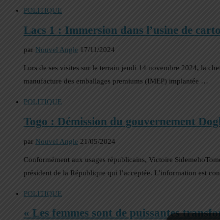
POLITIQUE
Lacs 1 : Immersion dans l’usine de car
par
Nouvel Angle
17/11/2024
Lors de ses visites sur le terrain jeudi 14 novembre 2024, la c
manufacture des emballages premiums (IMEP) implantée …
POLITIQUE
Togo : Démission du gouvernement Dog
par
Nouvel Angle
21/05/2024
Conformément aux usages républicains, Victoire SidemehoTomeg
président de la République qui l’acceptée. L’information est
POLITIQUE
« Les femmes sont de puissantes transfo