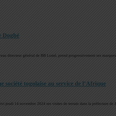
re Dogbé
veau directeur général de BB Lomé, prend progressivement ses marques.
ciété togolaise au service de l’Afrique
 jeudi 14 novembre 2024 ses visites de terrain dans la préfecture de Z