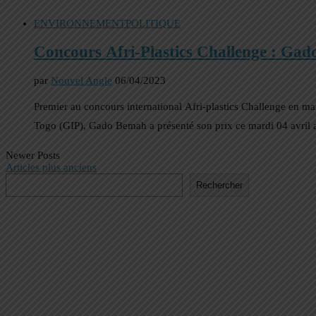
ENVIRONNEMENT
POLITIQUE
Concours Afri-Plastics Challenge : Gad
par
Nouvel Angle
06/04/2023
Premier au concours international Afri-plastics Challenge en ma
Togo (GIP), Gado Bemah a présenté son prix ce mardi 04 avril a
Newer Posts
Articles plus anciens
Rechercher
Rechercher