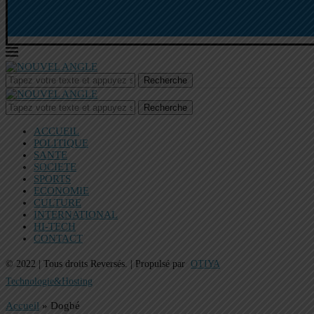
Recherche
Recherche
ACCUEIL
POLITIQUE
SANTE
SOCIETE
SPORTS
ECONOMIE
CULTURE
INTERNATIONAL
HI-TECH
CONTACT
© 2022 | Tous droits Reversés. | Propulsé par
OTIYA
Technologie&Hosting
Accueil
»
Dogbé