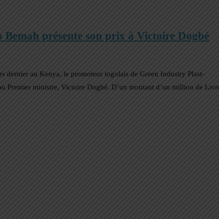
o Bemah présente son prix à Victoire Dogbé
rs dernier au Kenya, le promoteur togolais de Green Industry Plast-
u Premier ministre, Victoire Dogbé. D’un montant d’un million de Livr