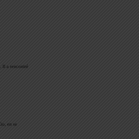
 Il a rencontré
io, en se