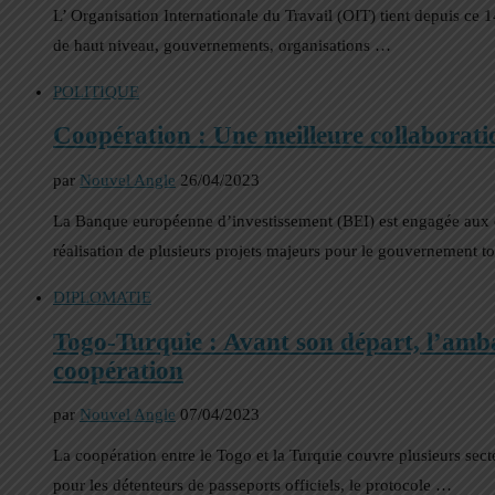
L’ Organisation Internationale du Travail (OIT) tient depuis ce 1
de haut niveau, gouvernements, organisations …
POLITIQUE
Coopération : Une meilleure collaborat
par
Nouvel Angle
26/04/2023
La Banque européenne d’investissement (BEI) est engagée aux cô
réalisation de plusieurs projets majeurs pour le gouvernement t
DIPLOMATIE
Togo-Turquie : Avant son départ, l’amba
coopération
par
Nouvel Angle
07/04/2023
La coopération entre le Togo et la Turquie couvre plusieurs sec
pour les détenteurs de passeports officiels, le protocole …