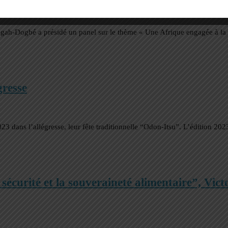
mégah-Dogbé a présidé un panel sur le thème « Une Afrique engagée à la
gresse
023 dans l’allégresse, leur fête traditionnelle “Odon-Itsu”. L’édition 20
 sécurité et la souveraineté alimentaire”, Vict