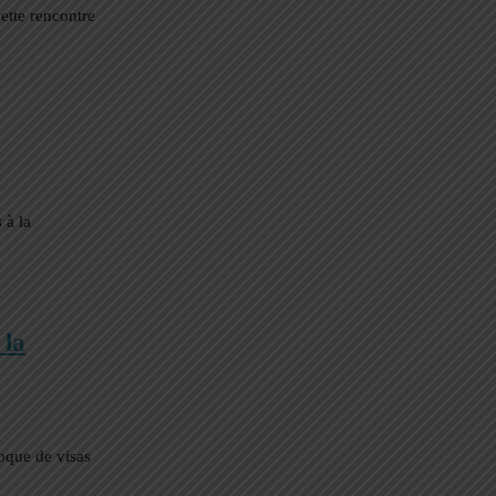
ette rencontre
 à la
 la
roque de visas