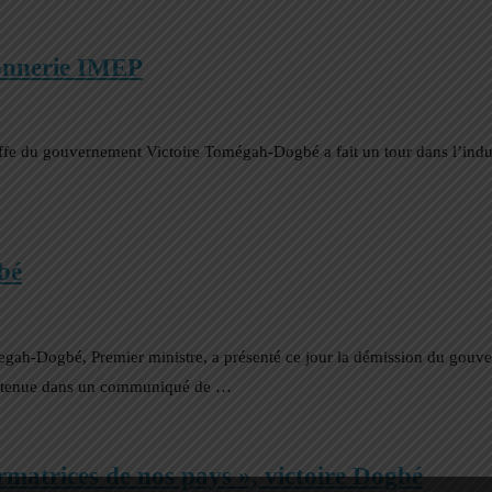
tonnerie IMEP
heffe du gouvernement Victoire Tomégah-Dogbé a fait un tour dans l’indu
bé
ah-Dogbé, Premier ministre, a présenté ce jour la démission du gouv
 contenue dans un communiqué de …
rmatrices de nos pays », victoire Dogbé