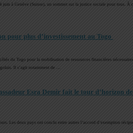
4 juin à Genève (Suisse), un sommet sur la justice sociale pour tous. À c
ion pour plus d’investissement au Togo
tés du Togo pour la mobilisation de ressources financières nécessaires
ogolais. Il s’agit notamment de …
ssadeur Esra Demir fait le tour d’horizon de
teurs. Les deux pays ont conclu entre autres l’accord d’exemption récip