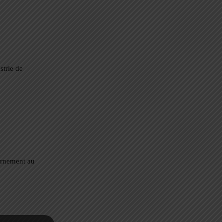
strie de
ernement au