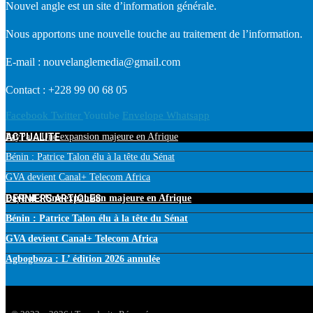
Nouvel angle est un site d’information générale.
Nous apportons une nouvelle touche au traitement de l’information.
E-mail : nouvelanglemedia@gmail.com
Contact : +228 99 00 68 05
Facebook
Twitter
Youtube
Envelope
Whatsapp
ACTUALITE
PayPal : Une expansion majeure en Afrique
Bénin : Patrice Talon élu à la tête du Sénat
GVA devient Canal+ Telecom Africa
DERNIERS ARTICLES
PayPal : Une expansion majeure en Afrique
Bénin : Patrice Talon élu à la tête du Sénat
GVA devient Canal+ Telecom Africa
Agbogboza : L’ édition 2026 annulée