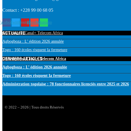
Contact : +228 99 00 68 05
Facebook
Twitter
Youtube
Envelope
Whatsapp
ACTUALITE
GVA devient Canal+ Telecom Africa
Agbogboza : L’ édition 2026 annulée
Togo : 160 écoles risquent la fermeture
DERNIERS ARTICLES
GVA devient Canal+ Telecom Africa
Agbogboza : L’ édition 2026 annulée
Togo : 160 écoles risquent la fermeture
Administration togolaise : 78 fonctionnaires licenciés entre 2025 et 2026
© 2022 – 2026 | Tous droits Réservés