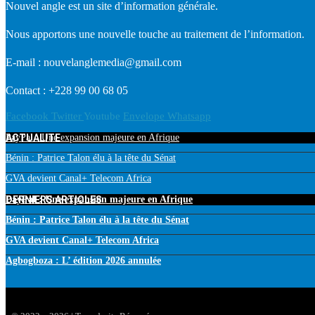
Nouvel angle est un site d’information générale.
Nous apportons une nouvelle touche au traitement de l’information.
E-mail : nouvelanglemedia@gmail.com
Contact : +228 99 00 68 05
Facebook
Twitter
Youtube
Envelope
Whatsapp
ACTUALITE
PayPal : Une expansion majeure en Afrique
Bénin : Patrice Talon élu à la tête du Sénat
GVA devient Canal+ Telecom Africa
DERNIERS ARTICLES
PayPal : Une expansion majeure en Afrique
Bénin : Patrice Talon élu à la tête du Sénat
GVA devient Canal+ Telecom Africa
Agbogboza : L’ édition 2026 annulée