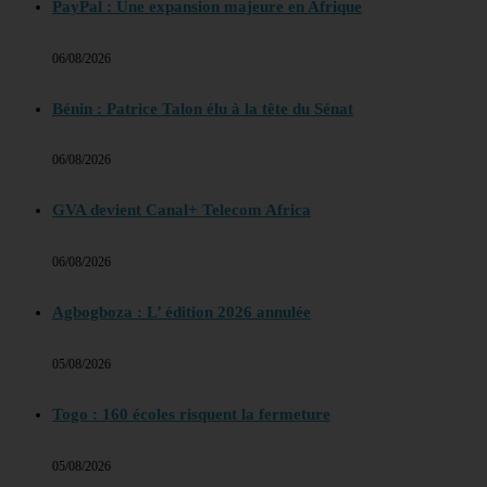
PayPal : Une expansion majeure en Afrique
06/08/2026
Bénin : Patrice Talon élu à la tête du Sénat
06/08/2026
GVA devient Canal+ Telecom Africa
06/08/2026
Agbogboza : L’ édition 2026 annulée
05/08/2026
Togo : 160 écoles risquent la fermeture
05/08/2026