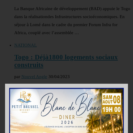
La Banque Africaine de développement (BAD) appuie le Togo
dans la réalisationdes Infrastructures socioéconomiques. En
séjour à Lomé dans le cadre du premier Forum Infra for
Africa, couplé avec l’assemblée …
NATIONAL
Togo : Déjà1800 logements sociaux
construits
par
Nouvel Angle
30/04/2023
Selon les données de la Banque africaine de
développement (BAD), 1800 logements sociaux ont été
achevés en 2019 au Togo. Un objectif de l’exécutif qui se
renforce avec la construction de 20 …
AGRICULTURE