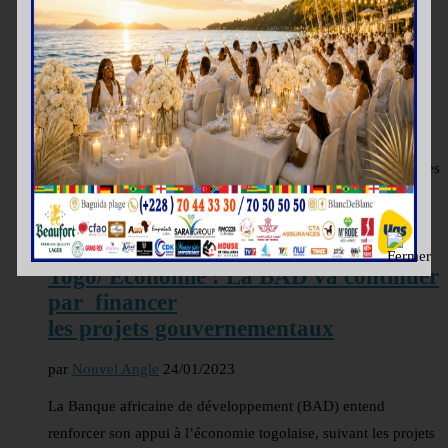
FoPAT : La BAD salue l’initiative du
chef de l’Etat
par
Nouvel Angle
27/02/2023
Engagée à soutenir les efforts du gouvernement pour une
autosuffisance alimentaire, la Banque Africaine de
Développement (BAD), a réalisé plusieurs projets au Togo.Ces
projets dans la région centrale, sont entre autres, …
ECONOMIE
Togo/ Economie : La BAD va continuer
par financer
les projets gouvernementaux
par
Nouvel Angle
24/01/2023
La Banque africaine de développement (BAD) entend
renforcer son appui à l’économie togolaise, suivant les projets