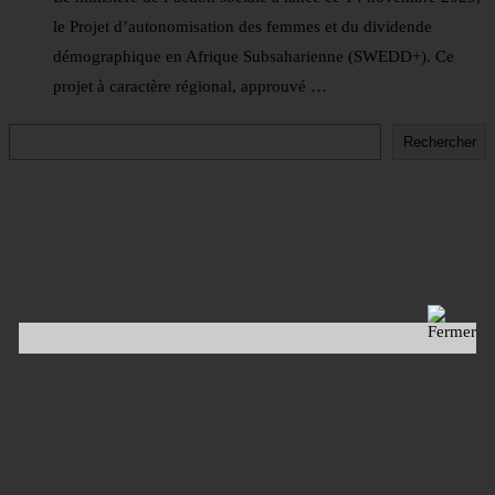
le Projet d’autonomisation des femmes et du dividende
démographique en Afrique Subsaharienne (SWEDD+). Ce
projet à caractère régional, approuvé …
Rechercher
Rechercher