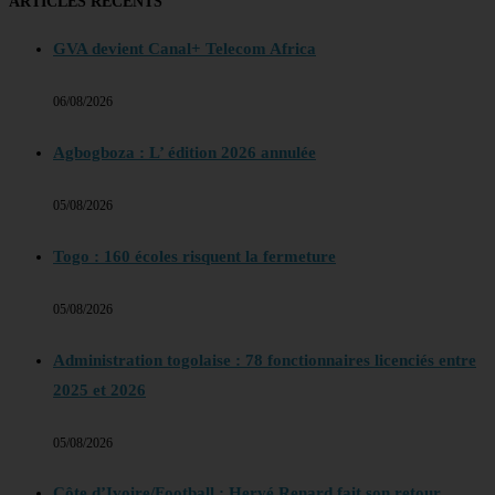
ARTICLES RECENTS
GVA devient Canal+ Telecom Africa
06/08/2026
Agbogboza : L’ édition 2026 annulée
05/08/2026
Togo : 160 écoles risquent la fermeture
05/08/2026
Administration togolaise : 78 fonctionnaires licenciés entre
2025 et 2026
05/08/2026
Côte d’Ivoire/Football : Hervé Renard fait son retour