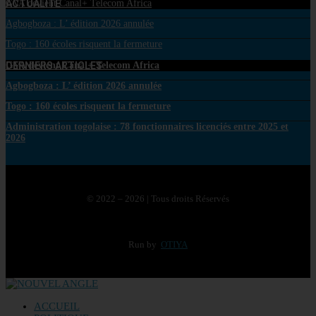
ACTUALITE
GVA devient Canal+ Telecom Africa
Agbogboza : L’ édition 2026 annulée
Togo : 160 écoles risquent la fermeture
DERNIERS ARTICLES
GVA devient Canal+ Telecom Africa
Agbogboza : L’ édition 2026 annulée
Togo : 160 écoles risquent la fermeture
Administration togolaise : 78 fonctionnaires licenciés entre 2025 et
2026
© 2022 – 2026 | Tous droits Réservés
Run by
OTIYA
ACCUEIL