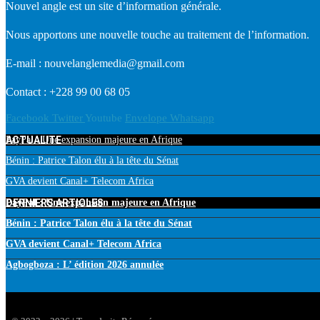
Nouvel angle est un site d’information générale.
Nous apportons une nouvelle touche au traitement de l’information.
E-mail : nouvelanglemedia@gmail.com
Contact : +228 99 00 68 05
Facebook
Twitter
Youtube
Envelope
Whatsapp
ACTUALITE
PayPal : Une expansion majeure en Afrique
Bénin : Patrice Talon élu à la tête du Sénat
GVA devient Canal+ Telecom Africa
DERNIERS ARTICLES
PayPal : Une expansion majeure en Afrique
Bénin : Patrice Talon élu à la tête du Sénat
GVA devient Canal+ Telecom Africa
Agbogboza : L’ édition 2026 annulée