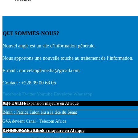
QUI SOMMES-NOUS?
Nouvel angle est un site d’information générale.
Nous apportons une nouvelle touche au traitement de l’information.
E-mail : nouvelanglemedia@gmail.com
Contact : +228 99 00 68 05
Facebook
Twitter
Youtube
Envelope
Whatsapp
ACTUALITE
PayPal : Une expansion majeure en Afrique
Bénin : Patrice Talon élu à la tête du Sénat
GVA devient Canal+ Telecom Africa
DERNIERS ARTICLES
PayPal : Une expansion majeure en Afrique