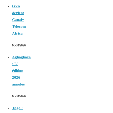
GVA
devient
Canal+
Telecom
Africa
06/08/2026
Agbogboza
: L’
édition
2026
annulée
05/08/2026
Togo :