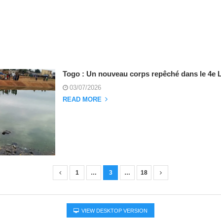
Togo : Un nouveau corps repêché dans le 4e 
03/07/2026
READ MORE
1
…
3
…
18
VIEW DESKTOP VERSION