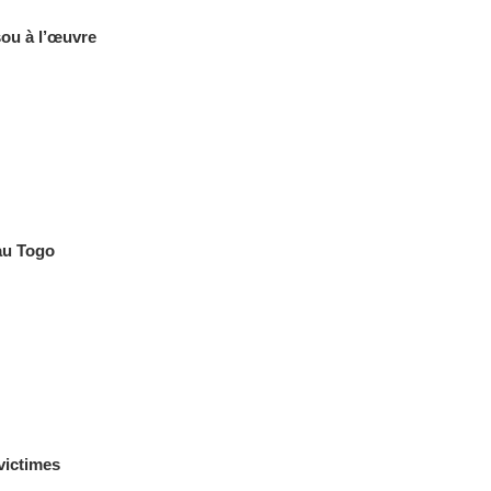
sou à l’œuvre
au Togo
victimes