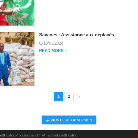
Savanes : Assistance aux déplacés
18/03/2024
READ MORE
1
2
VIEW DESKTOP VERSION
ie&HostingPropulsé par OTIYA Technologie&Hosting